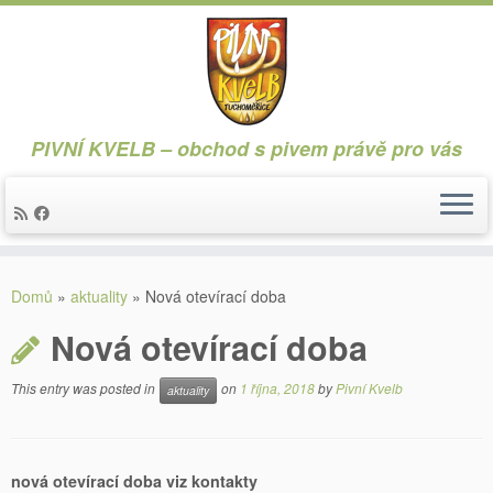
PIVNÍ KVELB – obchod s pivem právě pro vás
Skip
to
Domů
»
aktuality
»
Nová otevírací doba
content
Nová otevírací doba
This entry was posted in
on
1 října, 2018
by
Pivní Kvelb
aktuality
nová otevírací doba viz kontakty