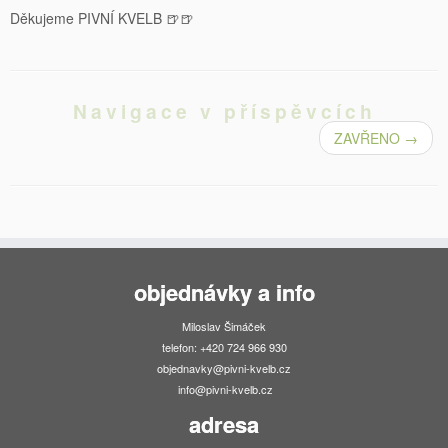
Děkujeme PIVNÍ KVELB 🍺🍺
Navigace v příspěvcích
ZAVŘENO
→
objednávky a info
Miloslav Šimáček
telefon: +420 724 966 930
objednavky@pivni-kvelb.cz
info@pivni-kvelb.cz
adresa